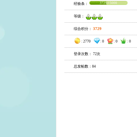
3729 / 5000
经验条：
等级：
3729
综合积分：
:
2770
:
0
:
0
:
0
登录次数： 72次
总发帖数：84