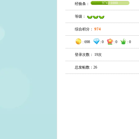
974 / 1000
经验条：
等级：
974
综合积分：
:
698
:
0
:
0
:
0
登录次数： 19次
总发帖数：26