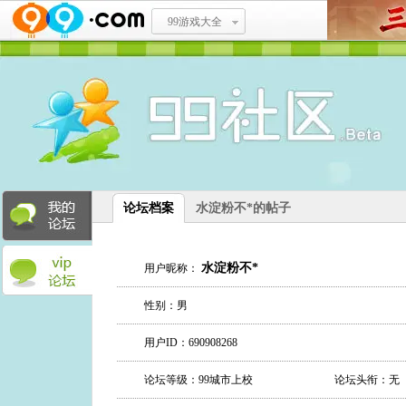
99游戏大全
论坛档案
水淀粉不*的帖子
水淀粉不*
用户昵称：
性别：男
用户ID：690908268
论坛等级：99城市上校
论坛头衔：无