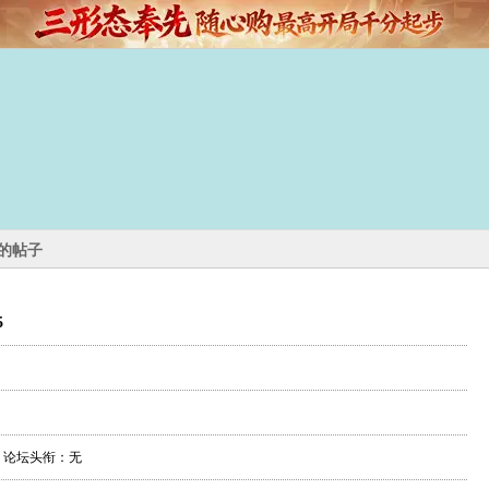
05的帖子
5
论坛头衔：无