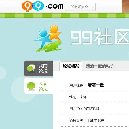
99游戏大全
论坛档案
清酒一壶的帖子
清酒一壶
用户昵称：
性别：未知
用户ID：907133345
论坛等级：99城市上校