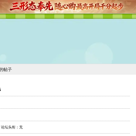
05的帖子
5
论坛头衔：无