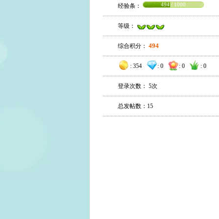
494 / 1000
经验条：
等级：
494
综合积分：
:
354
:
0
:
0
:
0
登录次数： 5次
总发帖数：15