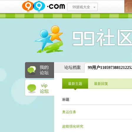
99游戏大全
论坛档案
99用户1105973881212
最新主题
最新回复
标题
奥运任务
超能强化研究