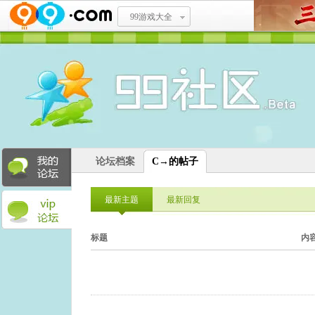
99游戏大全
论坛档案
C→的帖子
最新主题
最新回复
标题
内