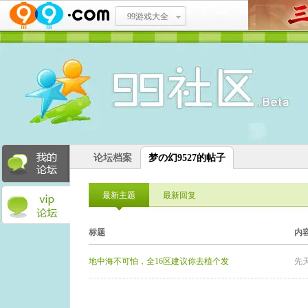
99游戏大全
论坛档案
梦の幻9527的帖子
最新主题
最新回复
标题
内
地中海不可怕，全16区建议你去植个发
先