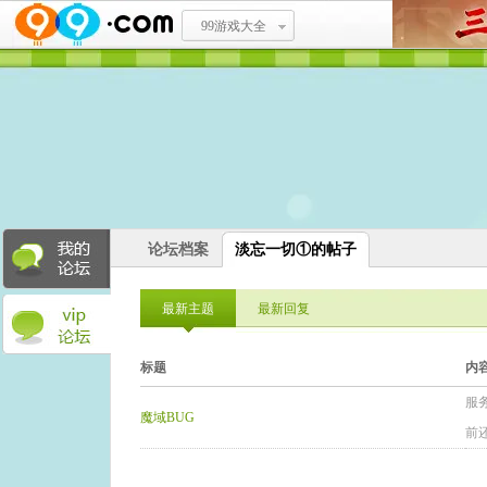
99游戏大全
论坛档案
淡忘一切①的帖子
最新主题
最新回复
标题
内
服
魔域BUG
前