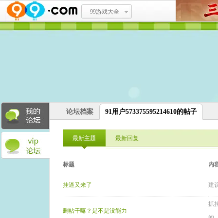
99游戏大全
论坛档案
91用户573375595214610的帖子
最新主题
最新回复
标题
内
挂逼又来了
建
抓
删帖干嘛？是不是没能力
的