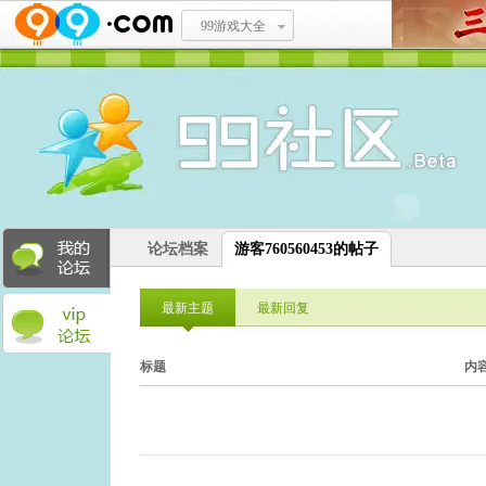
99游戏大全
论坛档案
游客760560453的帖子
最新主题
最新回复
标题
内