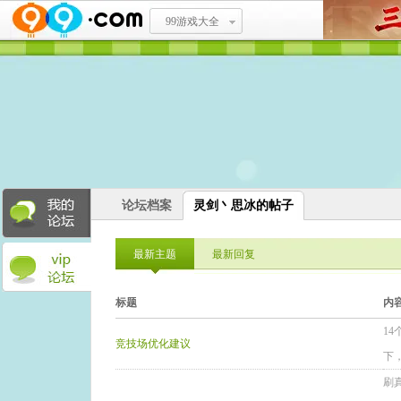
99游戏大全
论坛档案
灵剑丶思冰的帖子
最新主题
最新回复
标题
内
1
竞技场优化建议
下
刷