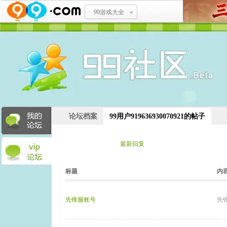
99游戏大全
论坛档案
99用户919636930070921的帖子
最新主题
最新回复
标题
内
先锋服账号
先