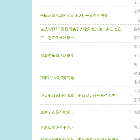
了
全
全民欧皇活动的欧皇祥龙礼一直点不进去
一
自从8月15日更新后换了人物角色的脸，实在太丑
自
了，忍不住来吐槽一...
新
深
深海游乐园活动BUG
个
成..
跨
跨服职业模拟赛问题！
出
今
今天更新新职业版本，更新完后账号角色丢失！
丢
更新了还是不能玩，
豌
更新版本还是不能玩
看
家族占领奖励给的精品带洞的装备不能卖掉也不
家