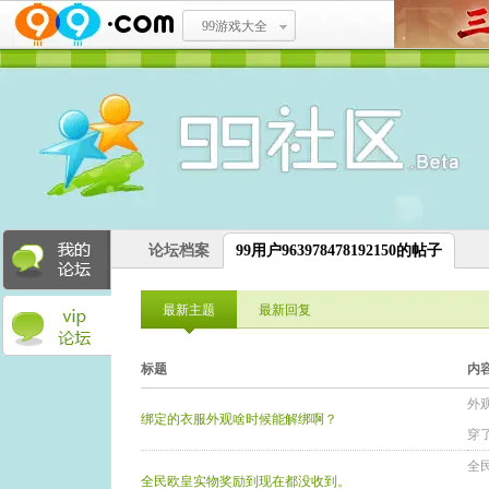
99游戏大全
论坛档案
99用户963978478192150的帖子
最新主题
最新回复
标题
内
外
绑定的衣服外观啥时候能解绑啊？
穿
全
全民欧皇实物奖励到现在都没收到。