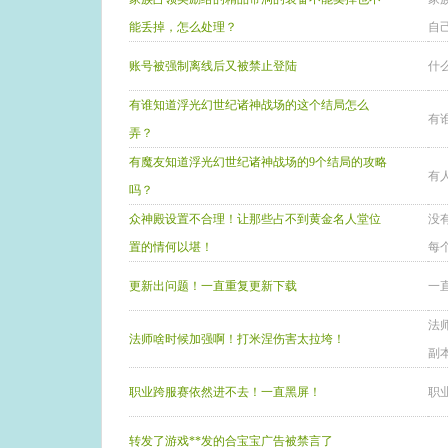
能丢掉，怎么处理？
自
账号被强制离线后又被禁止登陆
什
有谁知道浮光幻世纪诸神战场的这个结局怎么
有
弄？
有魔友知道浮光幻世纪诸神战场的9个结局的攻略
有
吗？
众神殿设置不合理！让那些占不到黄金名人堂位
没
置的情何以堪！
每
更新出问题！一直重复更新下载
一
法
法师啥时候加强啊！打米涅伤害太拉垮！
副
职业跨服赛依然进不去！一直黑屏！
职
转发了游戏**发的合宝宝广告被禁言了