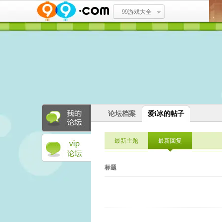
99游戏大全
论坛档案
爱i冰的帖子
最新主题
最新回复
标题