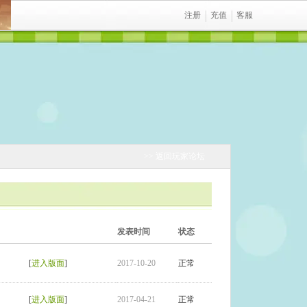
注册
充值
客服
>> 返回玩家论坛
发表时间
状态
[
进入版面
]
2017-10-20
正常
[
进入版面
]
2017-04-21
正常