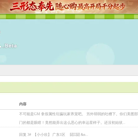
内容
不可能是GM 拿假属性坑骗玩家养宠吧。 另外弱弱的吐槽下。你们美图部
门的都是眼瞎！竟然能弄出这么恶心的幸运星样子。还没初始状...
回复 3# 【小小欣】 广东1区 鬪Ξ鬪 &n...