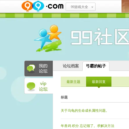
99游戏大全
论坛档案
弓霸的帖子
最新主题
最新回复
标题
关于乌龟的生命成长属性问题。
年兽鸡 积分 忘记领了。求解决方法