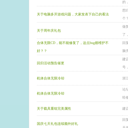
的
想
关于电脑多开游戏问题，大家发表下自己的看法
个
做
关于周年庆礼包
了
合体无限CD，能不能修复了，这点bug都维护不
回
好？？
脑
建
回归活动预告催更
号
机体合体无限冷却
浙
论
机体合体无限冷却
给
关于载具重组完美属性
建
回
国庆七天礼包连续额外好礼
天