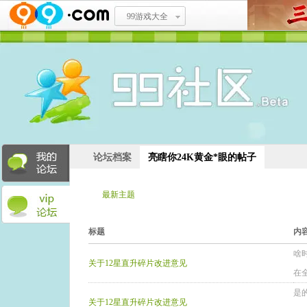
99游戏大全
论坛档案
亮瞎你24K黄金*眼的帖子
最新主题
最新回复
标题
内
啥
关于12星直升碎片改进意见
在
是
关于12星直升碎片改进意见