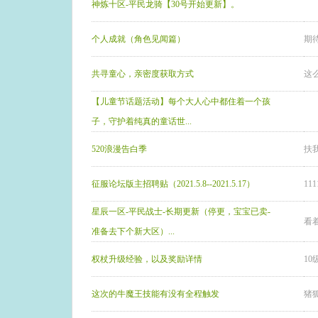
神炼十区-平民龙骑【30号开始更新】。
个人成就（角色见闻篇）
期
共寻童心，亲密度获取方式
这
【儿童节话题活动】每个大人心中都住着一个孩
子，守护着纯真的童话世...
520浪漫告白季
扶
征服论坛版主招聘贴（2021.5.8--2021.5.17）
111
星辰一区-平民战士-长期更新（停更，宝宝已卖-
看
准备去下个新大区）...
权杖升级经验，以及奖励详情
1
这次的牛魔王技能有没有全程触发
猪