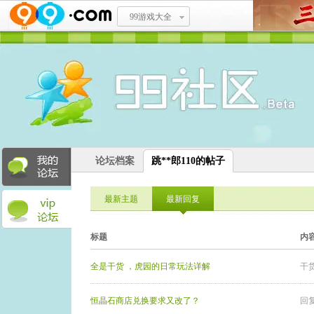
99游戏大全
论坛档案
跳**郎110的帖子
最新主题
最新回复
标题
内
全是干货 ，虎园的日常玩法详解
干
恒晶石商店兑换要求又改了？
回复