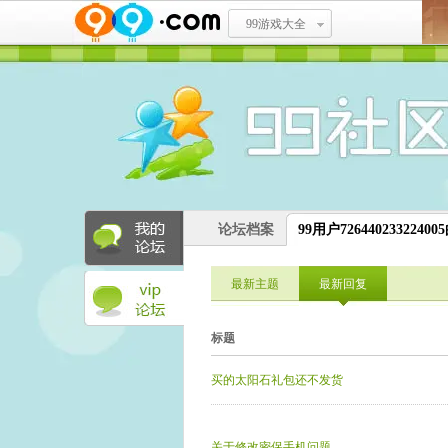
99游戏大全
论坛档案
99用户7264402332240
最新主题
最新回复
标题
买的太阳石礼包还不发货
关于修改密保手机问题