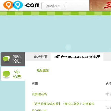
99游戏大全
论坛档案
99用户931029336212757的帖子
最新主题
最新回复
标题
内
我要激活码
求
【进先锋服游戏必看】《魔域口袋版》先锋服常
玩
见问题一览