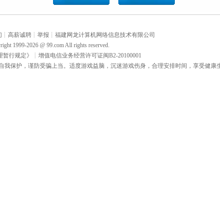
们
┊
高薪诚聘
┊
举报
┊
福建网龙计算机网络信息技术有限公司
right 1999-2026 @
99.com
All rights reserved.
理暂行规定》
┊
增值电信业务经营许可证闽B2-20100001
自我保护，谨防受骗上当。适度游戏益脑，沉迷游戏伤身，合理安排时间，享受健康