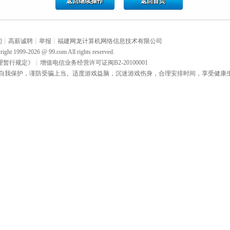
返回继续操作
返回首页
们
┊
高薪诚聘
┊
举报
┊
福建网龙计算机网络信息技术有限公司
right 1999-2026 @
99.com
All rights reserved.
理暂行规定》
┊
增值电信业务经营许可证闽B2-20100001
自我保护，谨防受骗上当。适度游戏益脑，沉迷游戏伤身，合理安排时间，享受健康