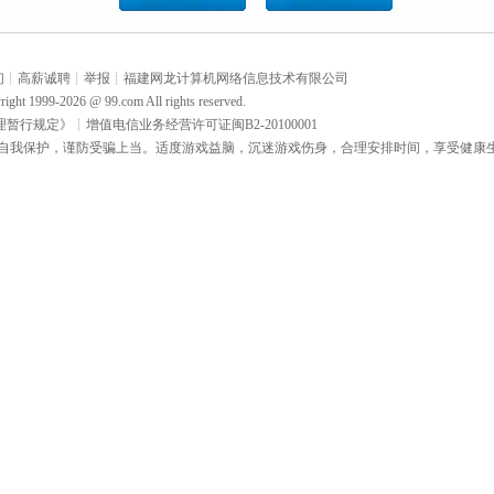
们
┊
高薪诚聘
┊
举报
┊
福建网龙计算机网络信息技术有限公司
right 1999-2026 @
99.com
All rights reserved.
理暂行规定》
┊
增值电信业务经营许可证闽B2-20100001
自我保护，谨防受骗上当。适度游戏益脑，沉迷游戏伤身，合理安排时间，享受健康