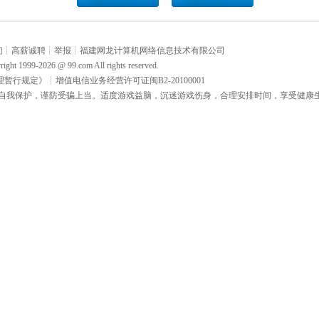
们
┊
高薪诚聘
┊
举报
┊
福建网龙计算机网络信息技术有限公司
right 1999-2026 @
99.com
All rights reserved.
理暂行规定》
┊
增值电信业务经营许可证闽B2-20100001
自我保护，谨防受骗上当。适度游戏益脑，沉迷游戏伤身，合理安排时间，享受健康