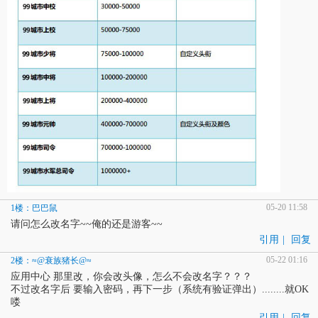
05-20 11:58
1楼：巴巴鼠
请问怎么改名字~~俺的还是游客~~
引用
|
回复
05-22 01:16
2楼：≈@衰族猪长@≈
应用中心 那里改，你会改头像，怎么不会改名字？？？
不过改名字后 要输入密码，再下一步（系统有验证弹出）........就OK
喽
引用
|
回复