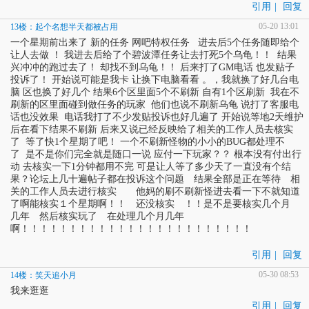
引用
|
回复
05-20 13:01
13楼：起个名想半天都被占用
一个星期前出来了 新的任务 网吧特权任务 进去后5个任务随即给个
让人去做 ！ 我进去后给了个碧波潭任务让去打死5个乌龟！！ 结果
兴冲冲的跑过去了！ 却找不到乌龟！！ 后来打了GM电话 也发贴子
投诉了！ 开始说可能是我卡 让换下电脑看看 。，我就换了好几台电
脑 区也换了好几个 结果6个区里面5个不刷新 自有1个区刷新 我在不
刷新的区里面碰到做任务的玩家 他们也说不刷新乌龟 说打了客服电
话也没效果 电话我打了不少发贴投诉也好几遍了 开始说等地2天维护
后在看下结果不刷新 后来又说已经反映给了相关的工作人员去核实
了 等了快1个星期了吧！ 一个不刷新怪物的小小的BUG都处理不
了 是不是你们完全就是随口一说 应付一下玩家？？ 根本没有付出行
动 去核实一下1分钟都用不完 可是让人等了多少天了一直没有个结
果？论坛上几十遍帖子都在投诉这个问题 结果全部是正在等待 相
关的工作人员去进行核实 他妈的刷不刷新怪进去看一下不就知道
了啊能核实１个星期啊！！ 还没核实 ！！是不是要核实几个月
几年 然后核实玩了 在处理几个月几年
啊！！！！！！！！！！！！！！！！！！！！！！！！
引用
|
回复
05-30 08:53
14楼：笑天追小月
我来逛逛
引用
|
回复