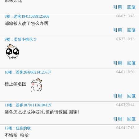
原来如此````````````````
引用
|
回复
06-02 13:45
8楼：游客194115899125958
邮箱被人改了怎么办啊
引用
|
回复
03-27 19:13
9楼：柔情小桃花づ
引用
|
回复
04-01 18:39
10楼：游客264968214125737
楼上签名图
引用
|
回复
04-03 20:44
11楼：游客187911156194139
装备怎么提成神器?知道的请速回!谢谢!
引用
|
回复
04-04 17:18
12楼：狂妄的歌
不错哈 哈哈