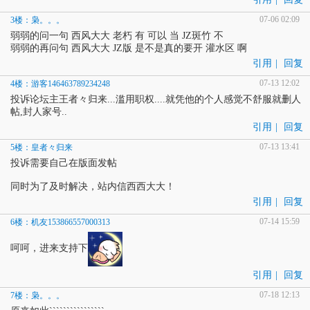
07-06 02:09
3楼：枭。。。
弱弱的问一句 西风大大 老朽 有 可以 当 JZ斑竹 不
弱弱的再问句 西风大大 JZ版 是不是真的要开 灌水区 啊
引用
|
回复
07-13 12:02
4楼：游客146463789234248
投诉论坛主王者々归来...滥用职权....就凭他的个人感觉不舒服就删人
帖,封人家号..
引用
|
回复
07-13 13:41
5楼：皇者々归来
投诉需要自己在版面发帖
同时为了及时解决，站内信西西大大！
引用
|
回复
07-14 15:59
6楼：机友153866557000313
呵呵，进来支持下
引用
|
回复
07-18 12:13
7楼：枭。。。