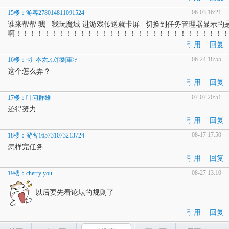
06-03 16:21
15楼：游客278014811091524
谁来帮帮 我 我玩魔域 进游戏传送就卡屏 切换到任务管理器显示的
啊！！！！！！！！！！！！！！！！！！！！！！！！！！！！！
引用
|
回复
06-24 18:55
16楼：≮丿夲厷ふ①劉軍≯
这个怎么弄？
引用
|
回复
07-07 20:51
17楼：叶问群雄
还得努力
引用
|
回复
08-17 17:50
18楼：游客165731073213724
怎样完任务
引用
|
回复
08-27 13:10
19楼：cherry you
以后要先看论坛的规则了
引用
|
回复