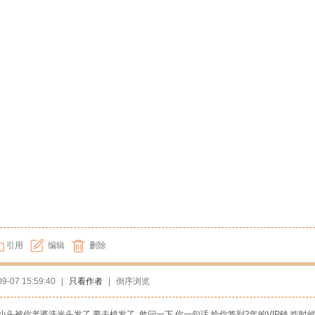
引用
编辑
删除
09-07 15:59:40
|
只看作者
|
倒序浏览
大小头被你老婆洗光头发了 要去植发了 敢问一下 你一句话 给你签到2年的VIP钱 咋