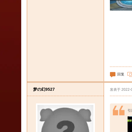
回复
梦の幻9527
发表于
2022-
引