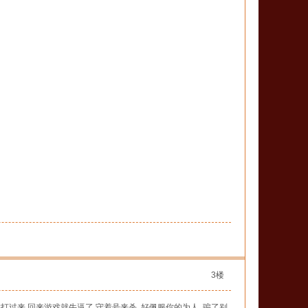
3楼
时候打过来 回来游戏就牛逼了 守着号来杀 好佩服你的为人 骗了别