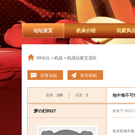
论坛首页
机体介绍
玩家风
99论坛
>
机战
>
机战玩家交流区
回复该贴
发布新帖
地中海不可
查看：
286
回复：
5
梦の幻9527
发表于
2022-
先天性地中海