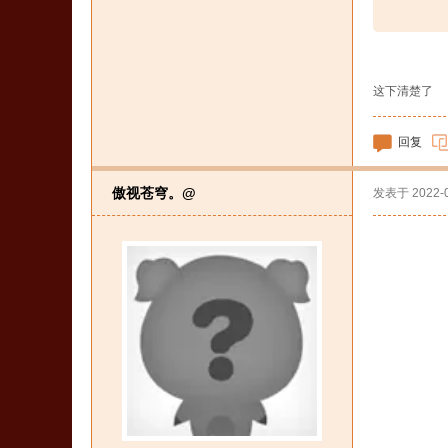
这下清楚了
回复
傲视苍穹。@
发表于
2022-