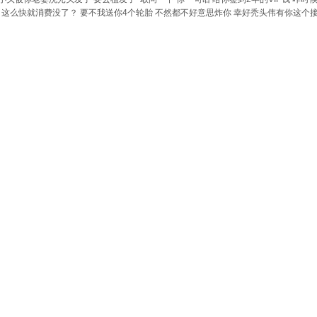
合 这么快就消费没了？ 要不我送你4个轮胎 不然都不好意思炸你 幸好秃头伟有你这个