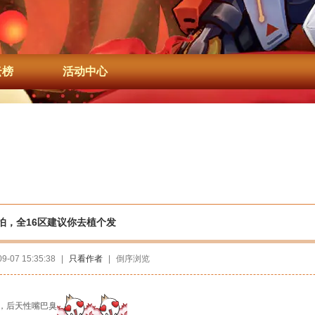
云榜
活动中心
怕，全16区建议你去植个发
09-07 15:35:38
|
只看作者
|
倒序浏览
，后天性嘴巴臭