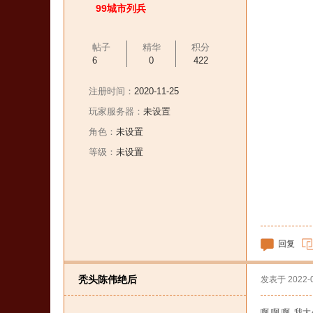
99城市列兵
帖子
精华
积分
6
0
422
注册时间：
2020-11-25
玩家服务器：
未设置
角色：
未设置
等级：
未设置
回复
秃头陈伟绝后
发表于
2022-
啊 啊 啊 我