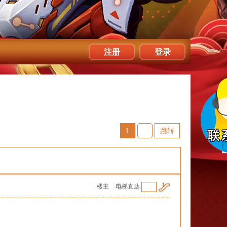
注册
登录
1
跳转
楼主
电梯直达