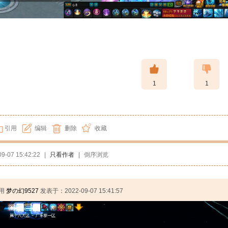
1
1
引用
编辑
删除
收藏
09-07 15:42:22
|
只看作者
|
倒序浏览
用
梦の幻9527
发表于：2022-09-07 15:41:57