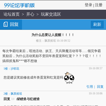
登录
注册
|
论坛首页
>
开心
>
玩家交流区
刷新
为什么总要让人提醒！！！！
楼主：飘票摇瑶 10-16 09:52
每次争霸结束后，瑶池活动、妖王、天兵降魔活动等等......领完争霸
奖励后，为什么活动奖励不变回年兽蛋宠和红宠？？？？哎！！！！
搞得抓鬼和***都不想做
10-16 09:57
1楼：沙耶花
您是建议奖励修改成年兽蛋宠和红宠是吗
引用
|
回复
10-16 10:06
2楼：飘票摇瑶
回复
1#
绿鲤鱼与红鲤鱼