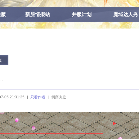
通版
新服情报站
并服计划
魔域达人秀
票
··
07-05 21:31:25
|
只看作者
|
倒序浏览