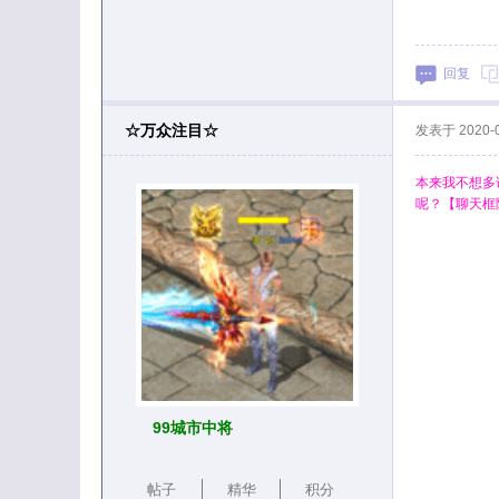
回复
☆万众注目☆
发表于
2020-
本来我不想多
呢？【聊天框隐
99城市中将
帖子
精华
积分