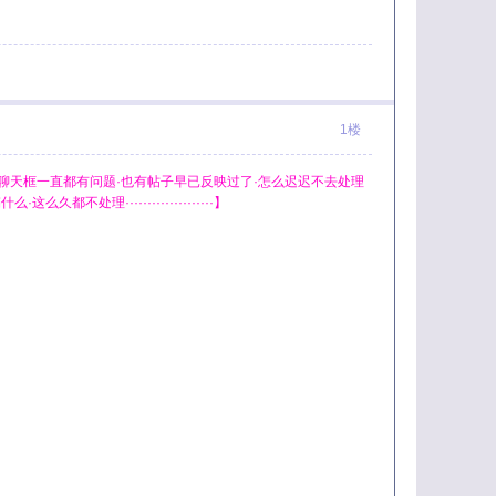
1楼
聊天框一直都有问题·也有帖子早已反映过了·怎么迟迟不去处理
理····················】