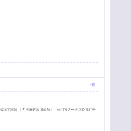
4楼
出现了问题·【无法屏蔽敌团成员】···你们官方一天到晚都在干