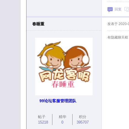
回复
春睡重
发表于
2020-
有隐藏聊天框
99论坛客服管理团队
帖子
精华
积分
15218
0
395707