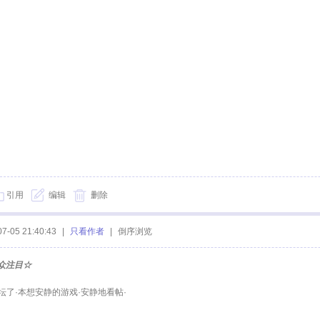
引用
编辑
删除
07-05 21:40:43
|
只看作者
|
倒序浏览
众注目☆
坛了·本想安静的游戏·安静地看帖·