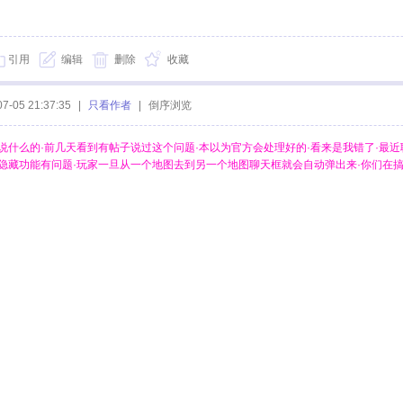
引用
编辑
删除
收藏
07-05 21:37:35
|
只看作者
|
倒序浏览
说什么的·前几天看到有帖子说过这个问题·本以为官方会处理好的·看来是我错了·最近
藏功能有问题·玩家一旦从一个地图去到另一个地图聊天框就会自动弹出来·你们在搞什么·这么久都不处