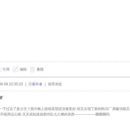
引用
编辑
删除
08-08 22:35:23
|
只看作者
|
倒序浏览
重
一下过去了多少天？我今晚上游戏发现还没修复好·却又出现了新的BUG```屏蔽功能又
能不能用点心呢·天天就知道搞那些乱七八糟的东西——————圈圈圈吗·