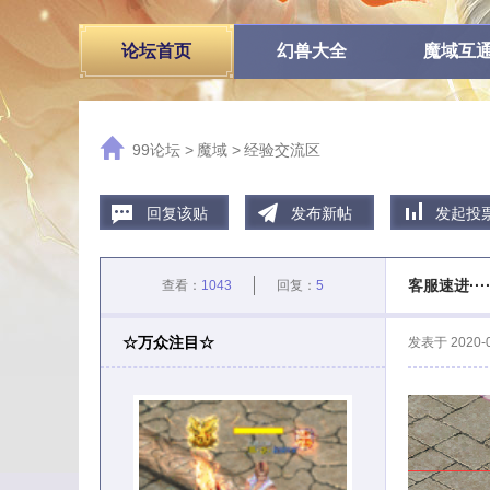
论坛首页
幻兽大全
魔域互
99论坛
>
魔域
>
经验交流区
回复该贴
发布新帖
发起投
客服速进·····
查看：
1043
回复：
5
☆万众注目☆
发表于
2020-