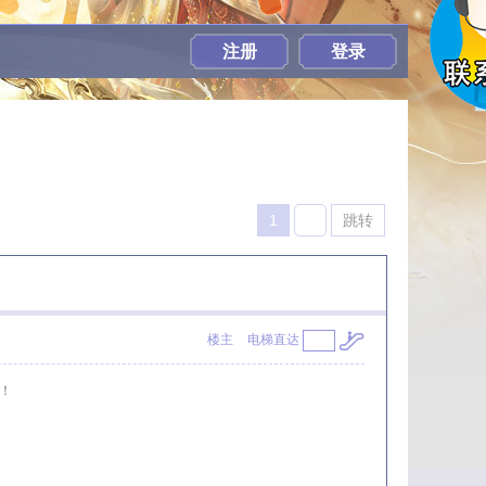
注册
登录
1
跳转
楼主
电梯直达
！