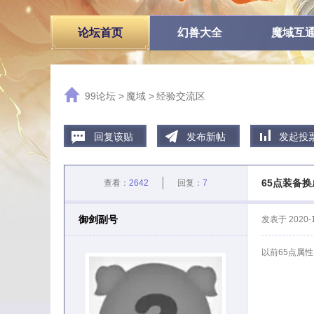
论坛首页
幻兽大全
魔域互
99论坛
>
魔域
>
经验交流区
回复该贴
发布新帖
发起投
65点装备换
查看：
2642
回复：
7
御剑副号
发表于
2020-
以前65点属