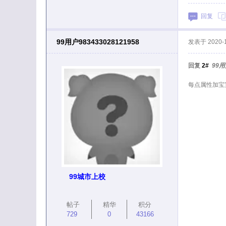
回复
99用户983433028121958
发表于
2020-
回复
2#
99用
每点属性加宝
99城市上校
帖子
精华
积分
729
0
43166