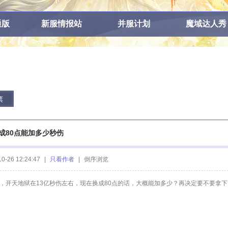
通版
新服情报站
并服计划
魔域达人秀
票
成80点能加多少秒伤
10-26 12:24:47
|
只看作者
|
倒序浏览
性，开天地狱在13亿秒伤左右，现在换成80点的话，大概能加多少？再决定要不要拿下