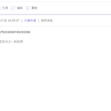
引用
编辑
删除
10-26 16:00:07
|
只看作者
|
倒序浏览
户1016958749191058
宝百分之一的伤害