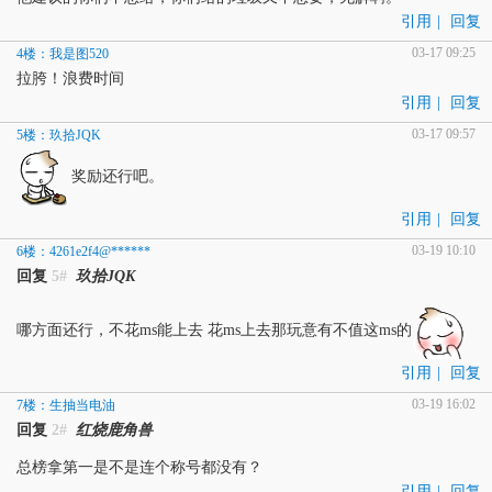
引用
|
回复
03-17 09:25
4楼：我是图520
拉胯！浪费时间
引用
|
回复
03-17 09:57
5楼：玖拾JQK
奖励还行吧。
引用
|
回复
03-19 10:10
6楼：4261e2f4@******
回复
5#
玖拾JQK
哪方面还行，不花ms能上去 花ms上去那玩意有不值这ms的
引用
|
回复
03-19 16:02
7楼：生抽当电油
回复
2#
红烧鹿角兽
总榜拿第一是不是连个称号都没有？
引用
|
回复