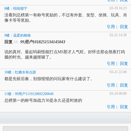
03-19 16:23
8楼：咕哒猫宁
没看到总榜第一有称号奖励的，不过有外套、发型、坐骑、玩具、肖
像卡等等奖励。
引用
|
回复
03-21 14:58
9楼：温柔的格格
回复
1#
99用户1018251534145043
说的真对。最起码刷怪能打点MS那才人气旺。好怀念那会熬夜打鸡
腿的时光。越来越抠唆了。
引用
|
回复
03-21 22:40
10楼：红糖水有点甜
都是先斩后奏，别假惺惺的问玩家有什么建议了。
引用
|
回复
03-24 09:00
11楼：99用户1119128692200646
总榜第一的称号加战力30是永久还是时效的
引用
|
回复